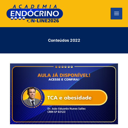
Ir
para
o
conteúdo
Conteúdos 2022